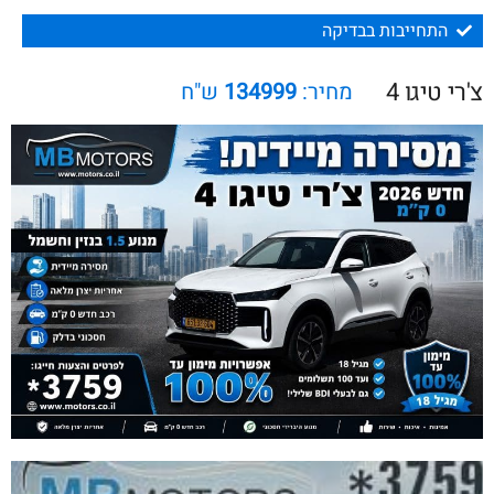
התחייבות בבדיקה
צ'רי טיגו 4
מחיר:
134999
ש"ח