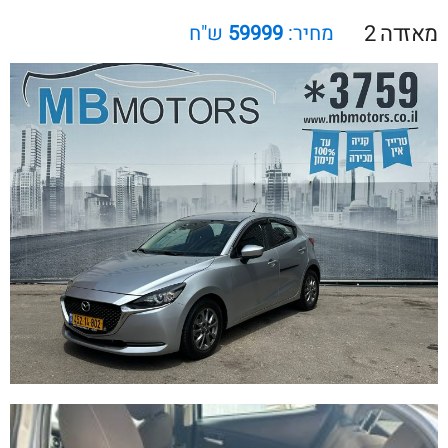
מאזדה 2
מחיר:
59999
ש"ח