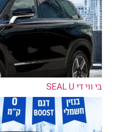
בי ווי די SEAL U