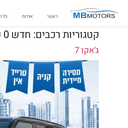
ראשי
אודות
כל ה
קטגוריות רכבים:
חדש 0 ק"מ
ג'אקו 7