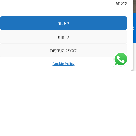
פרטיות
ב מ וו סדרה 1
לאשר
201
מחיר: 59999 שח
לדחות
145000 ק"מ
יד: 00
להציג העדפות
אוטומטי
פרטי
שליחה
Cookie Policy
לבן
מחיר: 59999
נפח מנוע: 1500
רמת גימור:
SPORT
סוג מנוע: בנזין