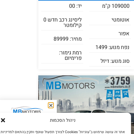
109000 ק"מ
יד: 00
אוטומטי
ליסינג רכב חדש 0
קילומטר
אפור
מחיר: 89999
נפח מנוע: 1499
רמת גימור:
פרימיום
סוג מנוע: דיזל
בואו נתאם פגישה
ניהול הסכמות
מתי נוח לכם?
אתר זה עושה שימוש ב"עוגיות" Cookies לצורך תפעול שוטף ותקין בהתאם למדיניות