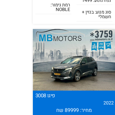
נפח מנוע: 1499
רמת גימור:
NOBLE
סוג מנוע: בנזין +
חשמלי
פיגו 3008
202
מחיר: 89999 שח