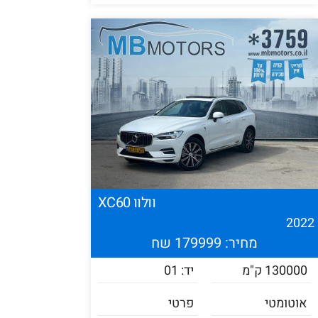
וולוו XC60
202
מחיר: 179999 שח
130000 ק"מ
יד: 01
אוטומטי
פרטי