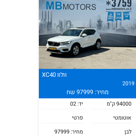
וולוו XC40
201
מחיר: 97999 שח
94000 ק"מ
יד: 02
אוטומטי
פרטי
לבן
מחיר: 97999