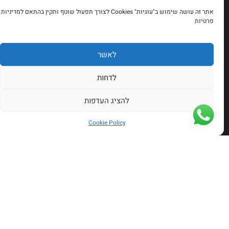
מתי נוח לכם?
כתובת: שד' ההסתדרות 70 חיפה
אתר זה עושה שימוש ב"עוגיות" Cookies לצורך תפעול שוטף ותקין בהתאם למדיניות
3759*
פרטיות
mbmotorscar@gmail.com
054-9621277
לאשר
השאירו לנו פרטים ונשמח לחזור אליכם
לדחות
להציג העדפות
שליחה
Cookie Policy
שליחה
שעות פתיחה:
א’ – ה’ 9:00-18:00
ו’ וערבי חג 9:00-14:00
הצהרת נגישות