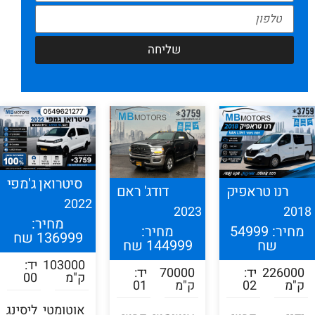
שליחה
סיטרואן ג'מפי
רנו טראפיק
דודג' ראם
2022
2023
201
מחיר:
מחיר: 54999
מחיר:
136999 שח
שח
144999 שח
103000
יד:
226000
יד:
70000
יד:
ק"מ
00
ק"מ
02
ק"מ
01
אוטומטי
ליסינג