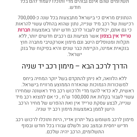
תשלומים שהם אינם גבוהים מדי ותוכלו לעמוד להם בכל
חודש.
הנתונים מראים כי בישראל מתבצעות בכל שנה כ-700,000
רכישות של רכב מיד שנייה, נתון שהוא בהחלט עשוי להראות
כי גם אתם, יכולים לעבור לרכב חדש יותר באמצעות
חברות
טרייד אין בצפון
אשר מציעות גם רכבים חדשים יותר, ללא
תקלות ומטופלים היטב וגם מימון אטרקטיבי מחברה חוץ
בנקאית אמינה, הקיימת כבר שנים והיא בפיקוח של בנק
ישראל.
הדרך לרכב הבא – מימון רכב יד שניה
ללא הלוואה, לא ניתן להתקדם בשל יוקר המחיה ביחס
למשכורות הנמוכות שהאזרח הממוצע מרוויח בישראל.
ראשית, לא כדאי להעז מדי ולרכוש רכב מיד ראשונה שמחירו
עשוי לעבור בקלות את 100,000 ש"ח , כי אם למצוא רכב מיד
שנייה, לבצע עסקת טרייד אין ואת ההפרש של מחיר הרכב
הישן לממן באמצעות מימון רכב יד שניה.
מימון לרכב משומש בעל יתרון אדיר, היות ותוכלו לרכוש רכב
חדיש יחסית ובמצב טוב ולשלם עבורו בכל חודש ובסוף
התשלומים, הרכב יהיה שלכם.