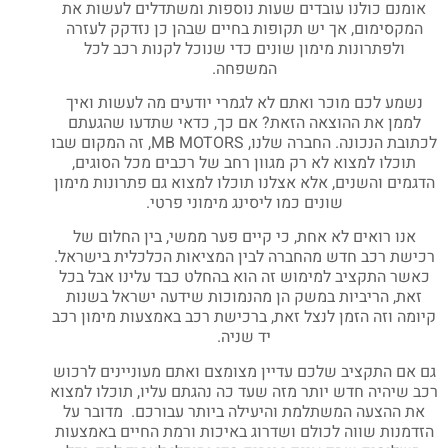
אומנם כולנו עובדים שעות נוספות
ומשתדלים לעשות את
המקסימום, אך יש תקופות בחיים שבהן כן נזדקק לעזרה
ולפתרונות מימון שונים כדי שנוכל לקנות רכב לכל
המשפחה.
נשמע לכם מוכר ואתם לא לגמרי יודעים מה לעשות ואיך
לממן את ההוצאה הזאת? אם כך, כדאי שתדעו שהגעתם
לכתובת הנכונה. החברה שלנו, MB MOTORS, זה המקום שבו
תוכלו למצוא לא רק מגוון רחב של רכבים מכל הסוגים,
הדגמים והשנים, אלא אצלנו תוכלו למצוא גם פתרונות מימון
שונים כמו ליסינג מימוני פרטי.
אנו רואים לא אחת, כי קיים פער ממשי, בין החלום של
רכישת רכב חדש מהחברה לבין המציאות הכלכלית בישראל.
כאשר התקציב למימוש זה הוא בהחלט כבד עלינו אבל בכל
זאת, הריביות במשק הן מהנמוכות שידעה ישראל בשנות
קיומה וזה הזמן לנצל זאת, ברכישת רכב באמצעות מימון רכב
יד שניה.
גם אם התקציב שלכם עדיין מצומצם ואתם מעוניינים לרכוש
רכב שיהיה חדש יותר מזה שעד כה נהגתם עליו, תוכלו למצוא
את ההצעה המשתלמת והיעילה ביותר עבורכם. מדובר על
הזדמנות שווה לכולם ושדרוג באיכות ורמת החיים באמצעות