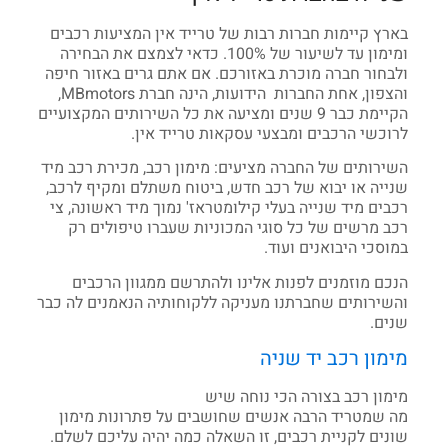
בארץ קיימות חברות רבות של טרייד אין המציעות רכבים
ומימון עד לשיעור של 100%. כדאי לצמצם את הבחירה
ולבחור חברה מוכרת באזורכם. אם אתם גרים באזור חיפה
והצפון, אחת החברות הידועות, הינה חברת MBmotors,
הקיימת כבר 9 שנים ומציעה את כל השירותים המקצועיים
לרוכשי הרכבים ומבצעי עסקאות טרייד אין.
השירותים של החברה מציעים: מימון רכב, מכירת רכב מיד
שנייה או יבוא של רכב חדש, ביטוח משתלם ומקיף לרכב,
רכבים מיד שנייה בעלי קילומטראז' נמוך מיד ראשונה, צי
רכב מרשים של כל סוגי המכוניות שעברו טיפולים רק
במוסכי היבואנים ועוד.
הנכם מוזמנים לפנות אלינו ולהתרשם ממגוון הרכבים
והשירותים שחברתנו מעניקה ללקוחותיה הנאמנים לה כבר
שנים.
מימון רכב יד שניה
מימון רכב בצורה הכי נוחה שיש
מה שמטריד הרבה אנשים שחושבים על פתרונות מימון
שונים לקניית רכבים, זו השאלה כמה יהיה עליכם לשלם.