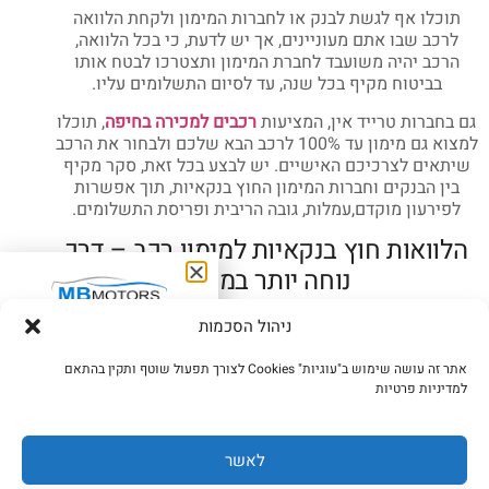
תוכלו אף לגשת לבנק או לחברות המימון ולקחת הלוואה
לרכב שבו אתם מעוניינים, אך יש לדעת, כי בכל הלוואה,
הרכב יהיה משועבד לחברת המימון ותצטרכו לבטח אותו
בביטוח מקיף בכל שנה, עד לסיום התשלומים עליו.
גם בחברות טרייד אין, המציעות
רכבים למכירה בחיפה
, תוכלו
למצוא גם מימון עד 100% לרכב הבא שלכם ולבחור את הרכב
שיתאים לצרכיכם האישיים. יש לבצע בכל זאת, סקר מקיף
בין הבנקים וחברות המימון החוץ בנקאיות, תוך אפשרות
לפירעון מוקדם,עמלות, גובה הריבית ופריסת התשלומים.
הלוואות חוץ בנקאיות למימון רכב – דרך
נוחה יותר במימון
בואו נתאם פגישה
הלוואה לרכב מיד שנייה, תהיה נוחה וזולה יותר, מאשר
ניהול הסכמות
מתי נוח לכם?
הלוואה לרכב חדש. היום, רבים מכירים בבירוקרטיה הקשה
של הבנקים ואף אינם מעוניינים לפגוע באובליגו הבנקאי
אתר זה עושה שימוש ב"עוגיות" Cookies לצורך תפעול שוטף ותקין בהתאם
שלהם ולכן, הדרך הנוחה והטובה ביותר, הינה למצוא חברות
למדיניות פרטיות
מימון חוץ בנקאיות שהן גמישות יותר וההלוואה תינתן עד 2
ימי עסקים.
לאשר
גם את כל השירותים הנלווים שתוכלו למצוא תחת קורת גג