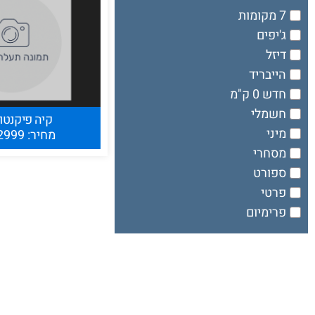
ניהול הסכמות
7 מקומות
אתר זה עושה שימוש ב"עוגיות" Cookies לצורך תפעול שוטף ותקין
ג'יפים
בהתאם למדיניות פרטיות
דיזל
הייבריד
לאשר
לדחות
להציג העדפות
חדש 0 ק"מ
חשמלי
קיה פיקנטו
Cookie Policy
מיני
מחיר: 52999 שח
מסחרי
ספורט
פרטי
פרימיום