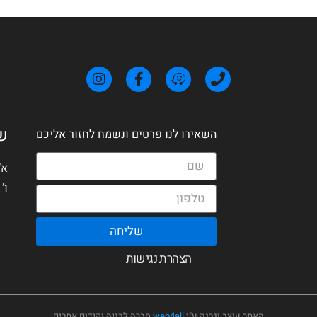
ש
השאירו לנו פרטים ונשמח לחזור אליכם
א’ – 
ו’ ו
שליחה
הצהרת נגישות
האתר עוצב ונבנה ע"י
web4all
חברה לבניה וקידום אתרים